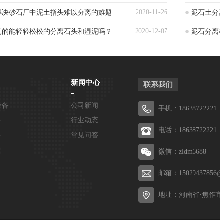
2020-11-26
解决砂石厂中泥土指头难以分离的难题
泥石土分
2020-12-07
真的能轻轻松松的分离石头和湿泥吗？
泥石分离机
新闻中心
联系我们
设备
公司新闻
手机：18638722221
备
行业动态
电话：18638722221
备
常见问答
微信：zldm6688
邮箱：15029437856@
地址：河南省·焦作