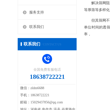
解决筛网阻
等厚筛等多样化
服务支持
但其筛网不
联系我们
单位时间的透
率，
联系我们
/ CONTACT US
全国免费客服电话
18638722221
微信：zldm6688
手机：18638722221
邮箱：15029437856@qq.com
地址：河南省·焦作市·温县·谷黄路中