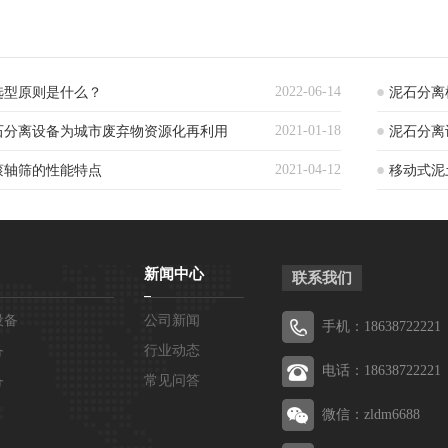
2022-06-14
选型原则是什么？
泥石分离
2021-01-18
石分离设备为城市废弃物资源化再利用
泥石分离
2021-04-12
滚轴筛的性能特点
移动式泥
新闻中心
联系我们
设备
公司新闻
手机：18638722221
备
行业动态
电话：18638722221
备
常见问答
微信：zldm6688