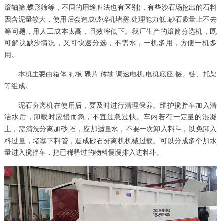
滚轴筛.蝶形筛等，不同的用途叫法也有区别)，有些沙石场挖出的石料
因含泥量较大，使用后会造成破碎机堵塞.处理能力低.砂石质量上不去
等问题，用人工成本太高，且效率低下。我厂生产的滚筒分选机，既
可解决缺沙情况，又可快速分选，不需水，一机多用，方便一机多
用。
本机主要由箱体.衬板.碟片.传轴.调速电机.电机底座.链、链、托架
等组成。
泥石分离机
在使用后，要及时进行清理保养。
维护搅拌车加入清
洁水后，卸载时应慢而急，不宜过急过快。车内若有一定量的混凝
土，需清洗分离加砂.石，应加适量水，不要一次卸入料斗，以免卸入
料过量，堵塞下料管，造成砂石分离机机械过载。可以分成多个加水
量进入搅拌车，把已稀释过的物料慢慢排入进料斗。