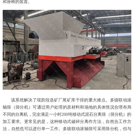
和座椅的装置。
该系统解决了现阶段选矿厂尾矿库干排的重大难点。
多级联动滚
轴筛
（筛分机）可通过用户处理的原材料和场地的具体情况合理布局
不同的分离机，完全满足一小时200吨移动式泥石分离筛（筛分机）的
加工要求。更常见的是，这种移动式破碎分离作方法，自然合工作方
法，自然也可以进行单一工作。
多级联动滚轴筛
可采用筛分机，但与