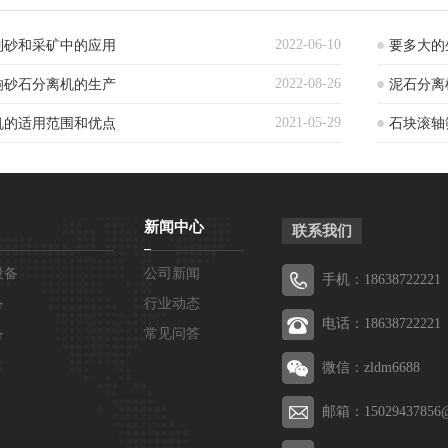
2022-06-10
制砂和采矿中的应用
要多大的
2022-08-26
响砂石分离机的生产
泥石分离
2021-05-29
机的适用范围和优点
石块滚轴
新闻中心
联系我们
设备
公司新闻
手机：18638722221
备
行业动态
电话：18638722221
备
常见问答
微信：zldm6688
邮箱：15029437856@