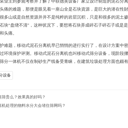
采业主到参观考察并了解了中联德美设备厂家立设计制造的泥石分
头痛的难题，那便是眼见着一座山全是石块資源，是巨大的潜在性
很多山或是自然资源并并不是纯粹的岩层沉积，只是和很多的泥土
石块“盘绕不清"，这种状况下，要想将石块弄成碎石子碎石子或是
和头痛。
护难题，移动式泥石分离机早已悄悄的进行实行了，在设计方案中
过环境保护评测。移动式泥石分离机也叫移动式筛分设备，现阶段
筛分一体机不仅在制砂生产线备受青睐，在建筑垃圾处理方面也颇
分设备
离筛贵么？效果真的好吗？
离机处理的物料水分大会堵住筛网吗？