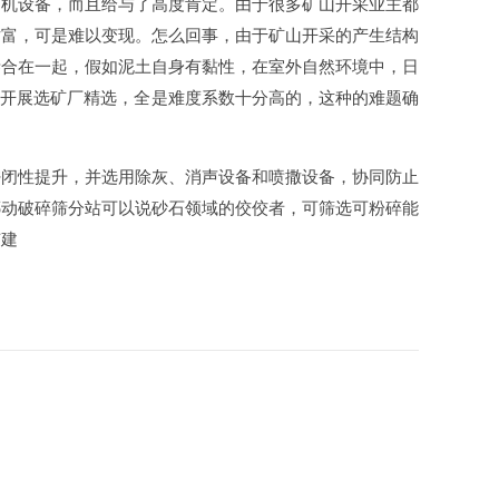
离机设备，而且给与了高度肯定。由于很多矿山开采业主都
財富，可是难以变现。怎么回事，由于矿山开采的产生结构
掺合在一起，假如泥土自身有黏性，在室外自然环境中，日
是开展选矿厂精选，全是难度系数十分高的，这种的难题确
密闭性提升，并选用除灰、消声设备和喷撒设备，协同防止
挪动破碎筛分站可以说砂石领域的佼佼者，可筛选可粉碎能
有建