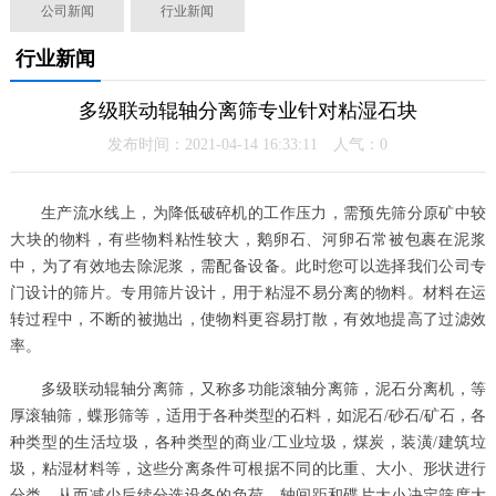
公司新闻
行业新闻
行业新闻
多级联动辊轴分离筛专业针对粘湿石块
发布时间：2021-04-14 16:33:11 人气：
0
生产流水线上，为降低破碎机的工作压力，需预先筛分原矿中较
大块的物料，有些物料粘性较大，鹅卵石、河卵石常被包裹在泥浆
中，为了有效地去除泥浆，需配备设备。此时您可以选择我们公司专
门设计的筛片。专用筛片设计，用于粘湿不易分离的物料。材料在运
转过程中，不断的被抛出，使物料更容易打散，有效地提高了过滤效
率。
多级联动辊轴分离筛，又称多功能滚轴分离筛，泥石分离机，等
厚滚轴筛，蝶形筛等，适用于各种类型的石料，如泥石/砂石/矿石，各
种类型的生活垃圾，各种类型的商业/工业垃圾，煤炭，装潢/建筑垃
圾，粘湿材料等，这些分离条件可根据不同的比重、大小、形状进行
分类，从而减少后续分选设备的负荷。轴间距和碟片大小决定筛度大