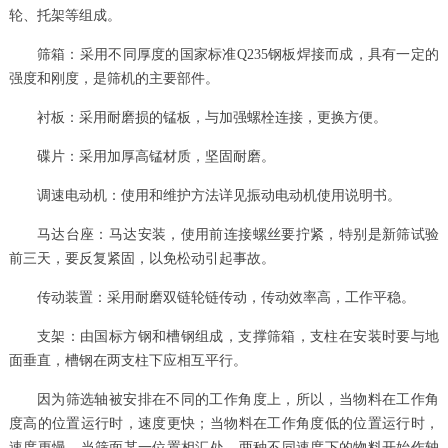
轮、托架等组成。
筛箱：采用不同厚度的国家标准Q235钢板焊接而成，具有一定的
强度和刚度，是筛机的主要部件。
衬板：采用耐磨损的锰板，与加强螺栓连接，更换方便。
碟片：采用加厚高锰材质，坚固耐磨。
调速电动机：使用和维护方法详见振动电动机使用说明书。
马达台座：马达安装，使用前连接螺丝要拧紧，特别是新筛试验
前三天，要反复紧固，以免松动引起事故。
传动装置：采用耐磨双链轮链传动，传动效率高，工作平稳。
支架：由国标方钢和槽钢组成，支撑筛箱，支柱在安装时要与地
面垂直，槽钢在两支柱下应相互平行。
因为筛选轴被安排在不同的工作角度上，所以，当物料在工作角
度高的位置运行时，速度更快；当物料在工作角度低的位置运行时，
速度更慢。当筛面某一位置相汇处，两种不同速度下的物料开始作轴