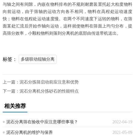
与轴之间有间隙，内嵌在物料排布的不规则耐磨装置托起大粒度物料
向前运动，由于筛轴的运动方向各不相同，物料在高程处运动速度
快；物料在低程处运动速度慢。在两个不同速度下运转的物料，在筛
面某处汇流后开始作轴向运动，这样就使物料在筛面上均匀分布，提
高筛分效率，小颗粒物料则落到分离机的底部由传送带机送出。
标签：
多级联动辊轴分离
上一篇：
泥石分拣筛启动前应注意和优势
下一篇：
泥石分离机分拣砂石的性能特点
相关推荐
泥石分离筛在验收中应注意哪些事项？
2022-04-19
泥石分离机的维护与保养
2021-05-09