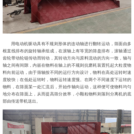
用电动机驱动具有不规则形体的连动轴进行翻转运动，筛面由多
根直线排布的旋转轴承组成，在滚轴上有等宽的筛盘排布，滚轴通过
齿轮带动轮链传动而转动，其转动方向与原料流动的方向一致，轴与
轴之间有间隙，内嵌在物料在轴上的不规则抗磨耗装置托起大粒度物
料向前运动，由于筛轴按不同的运行方向设计，物料在高处运转时速
度较快；在低处运转时，物料运转速度慢。在两个不同速度下运转的
物料，在筛面某一处汇流后，开始作轴向运动，这样便可使物料均匀
地分布在筛面上，从而提高筛分效率，小颗粒物料则落到分离机的底
部由传送带机送出。