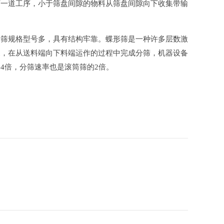
下一道工序，小于筛盘间隙的物料从筛盘间隙向下收集带输
分筛规格型号多，具有结构牢靠。蝶形筛是一种许多层数激
展，在从送料端向下料端运作的过程中完成分筛，机器设备
4倍，分筛速率也是滚筒筛的2倍。