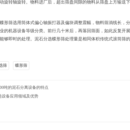
动旋转轴旋转。物料进厂后，超出筛盘间隙的物料从筛盘上方输送
蝶形筛选用筒体式偏心轴振打器及偏块调整震幅，物料筛淌线长，
业的机器设备等级分类。前行几十米后，再落回筛面，如此反复开
能够即时的处理。泥石分选蝶形筛处理量是相同体积传统式滚筒筛的
选筛
蝶形筛
200吨的泥石分离设备的特点
选设备应用领域及优势