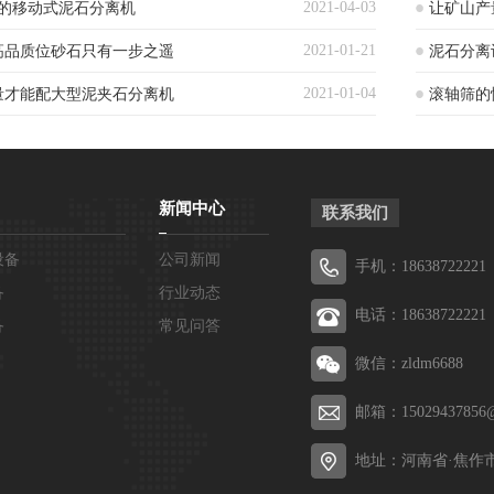
2021-04-03
吨的移动式泥石分离机
让矿山产
2021-01-21
高品质位砂石只有一步之遥
泥石分离
2021-01-04
量才能配大型泥夹石分离机
滚轴筛的
新闻中心
联系我们
设备
公司新闻
手机：18638722221
备
行业动态
电话：18638722221
备
常见问答
微信：zldm6688
邮箱：15029437856@
地址：河南省·焦作